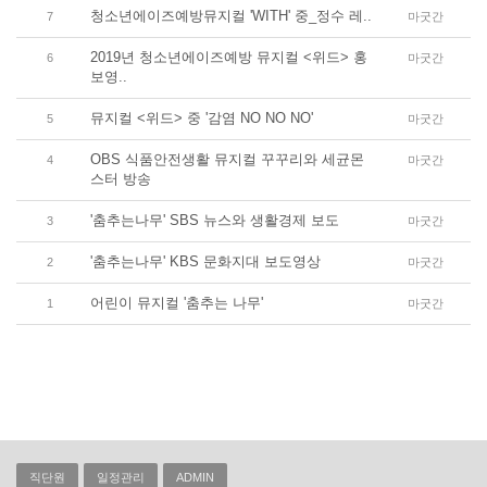
청소년에이즈예방뮤지컬 'WITH' 중_정수 레..
7
마굿간
2019년 청소년에이즈예방 뮤지컬 <위드> 홍
6
마굿간
보영..
뮤지컬 <위드> 중 '감염 NO NO NO'
5
마굿간
OBS 식품안전생활 뮤지컬 꾸꾸리와 세균몬
4
마굿간
스터 방송
'춤추는나무' SBS 뉴스와 생활경제 보도
3
마굿간
'춤추는나무' KBS 문화지대 보도영상
2
마굿간
어린이 뮤지컬 '춤추는 나무'
1
마굿간
직단원
일정관리
ADMIN