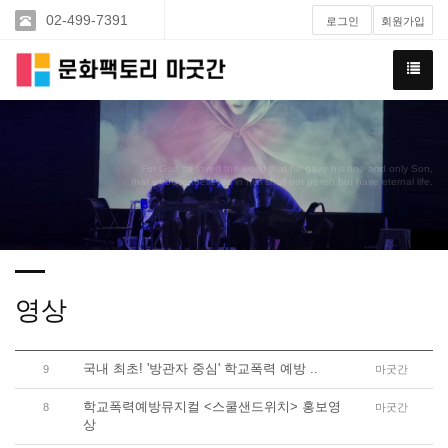
02-499-7391
로그인
회원가입
For God so loved the world that he gave his one and only Son,
that whoever believes in him shall not perish but have eternal life.
영상
국내 최초! '방관자 중심' 학교폭력 예방 ..
9
마굿간
학교폭력예방뮤지컬 <스쿨샌드위치> 홍보영
8
마굿간
상