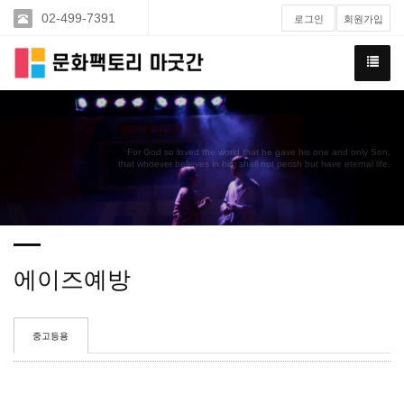
02-499-7391
로그인
회원가입
For God so loved the world that he gave his one and only Son,
that whoever believes in him shall not perish but have eternal life.
에이즈예방
중고등용