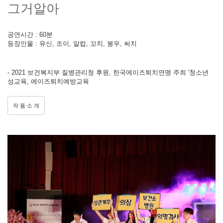
그거알아
공연시간 : 60분
등장인물 : 유신, 조이, 알럽, 꼬치, 붕우, 써치
- 2021 보건복지부 질병관리청 후원, 한국에이즈퇴치연맹 주최 '청소년
성교육, 에이즈퇴치예방교육
작 품 소 개