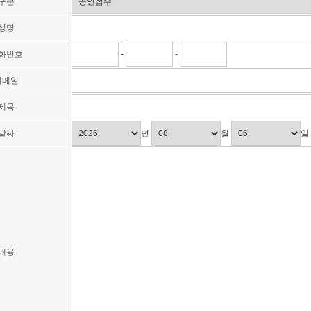
구분
성명
화번호
-
-
이메일
제목
날짜
년
월
일
내용