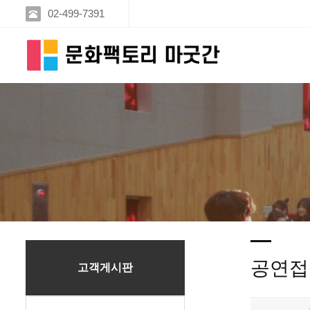
02-499-7391
공연접
고객게시판