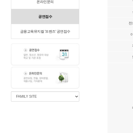
온라인문의
공연접수
전
금융교육뮤지컬 '프렌즈' 공연접수