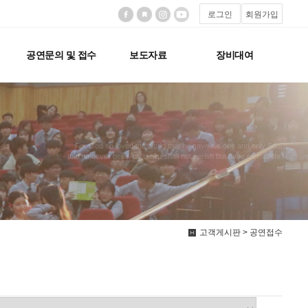
로그인
회원가입
공연문의 및 접수
보도자료
장비대여
For God so loved the world that he gave his one and only Son,
that whoever believes in him shall not perish but have eternal life.
고객게시판 > 공연접수