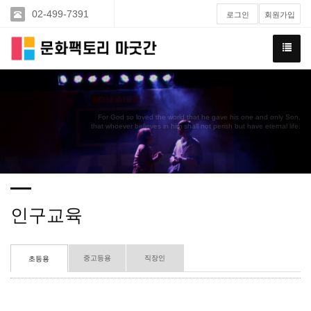
02-499-7391
로그인
회원가입
For God so loved the world that he gave his one and only Son,
that whoever believes in him shall not perish but have eternal life.
인구교육
중고등용
직장인
초등용