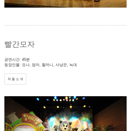
빨간모자
공연시간: 45분
등장인물: 요나, 엄마, 할머니, 사냥꾼, 늑대
작 품 소 개