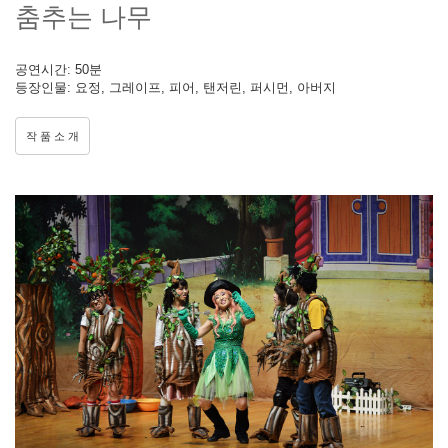
춤추는 나무
공연시간: 50분
등장인물: 요정, 그레이프, 피어, 탠저린, 퍼시먼, 아버지
작 품 소 개