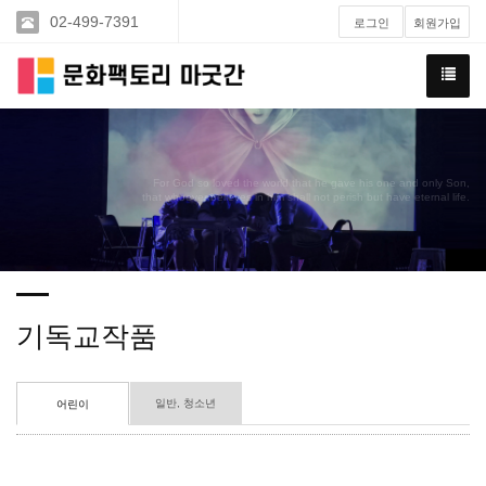
02-499-7391
로그인
회원가입
For God so loved the world that he gave his one and only Son,
that whoever believes in him shall not perish but have eternal life.
기독교작품
일반, 청소년
어린이