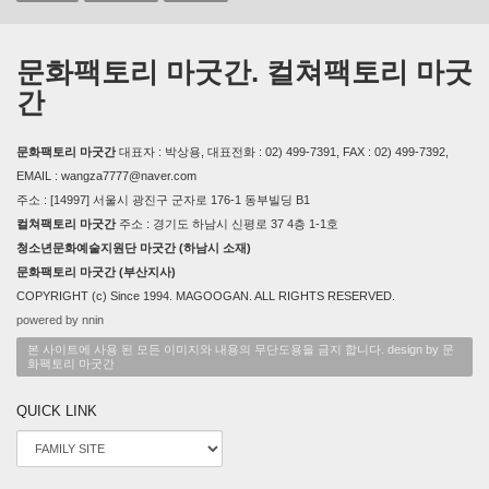
문화팩토리 마굿간. 컬쳐팩토리 마굿
간
문화팩토리 마굿간
대표자 : 박상용, 대표전화 : 02) 499-7391, FAX : 02) 499-7392,
EMAIL : wangza7777@naver.com
주소 : [14997] 서울시 광진구 군자로 176-1 동부빌딩 B1
컬쳐팩토리 마굿간
주소 : 경기도 하남시 신평로 37 4층 1-1호
청소년문화예술지원단 마굿간 (하남시 소재)
문화팩토리 마굿간 (부산지사)
COPYRIGHT (c) Since 1994. MAGOOGAN. ALL RIGHTS RESERVED.
powered by nnin
본 사이트에 사용 된 모든 이미지와 내용의 무단도용을 금지 합니다. design by 문
화팩토리 마굿간
QUICK LINK