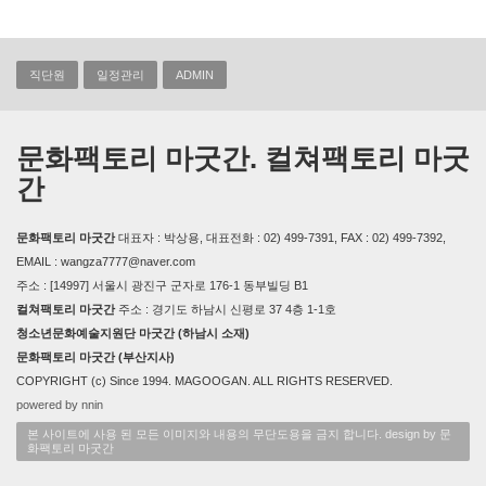
직단원
일정관리
ADMIN
문화팩토리 마굿간. 컬쳐팩토리 마굿
간
문화팩토리 마굿간
대표자 : 박상용, 대표전화 : 02) 499-7391, FAX : 02) 499-7392,
EMAIL : wangza7777@naver.com
주소 : [14997] 서울시 광진구 군자로 176-1 동부빌딩 B1
컬쳐팩토리 마굿간
주소 : 경기도 하남시 신평로 37 4층 1-1호
청소년문화예술지원단 마굿간 (하남시 소재)
문화팩토리 마굿간 (부산지사)
COPYRIGHT (c) Since 1994. MAGOOGAN. ALL RIGHTS RESERVED.
powered by nnin
본 사이트에 사용 된 모든 이미지와 내용의 무단도용을 금지 합니다. design by 문
화팩토리 마굿간