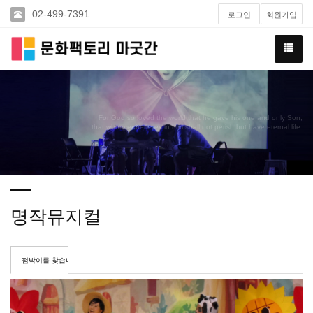
02-499-7391
로그인
회원가입
For God so loved the world that he gave his one and only Son,
that whoever believes in him shall not perish but have eternal life.
명작뮤지컬
점박이를 찾습니다
Previous
Ne