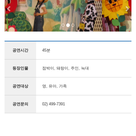
공연시간
45분
등장인물
점박이, 돼랑이, 주인, 늑대
공연대상
영, 유아, 가족
공연문의
02) 499-7391