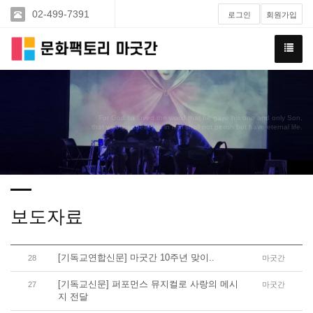
02-499-7391
로그인
회원가입
For God so loved the world that he gave his one and only Son,
that whoever believes in him shall not perish but have eternal life.
보도자료
[기독교연합신문] 마굿간 10주년 맞이..
28
마굿간
[기독교신문] 퍼포먼스 뮤지컬로 사랑의 메시
27
마굿간
지 전달