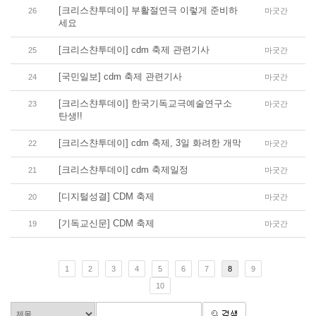
[크리스챤투데이] 부활절연극 이렇게 준비하
26
마굿간
세요
[크리스챤투데이] cdm 축제 관련기사
25
마굿간
[국민일보] cdm 축제 관련기사
24
마굿간
[크리스챤투데이] 한국기독교극예술연구소
23
마굿간
탄생!!
[크리스챤투데이] cdm 축제, 3일 화려한 개막
22
마굿간
[크리스챤투데이] cdm 축제일정
21
마굿간
[디지털성결] CDM 축제
20
마굿간
[기독교신문] CDM 축제
19
마굿간
1
2
3
4
5
6
7
8
9
10