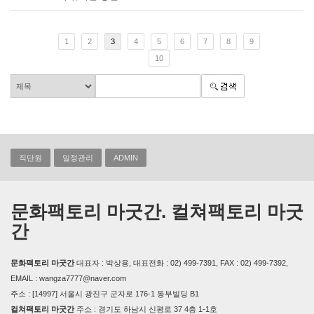
1
2
3
4
5
6
7
8
9
10
직단원
일정관리
ADMIN
문화팩토리 마굿간. 컬쳐팩토리 마굿
간
문화팩토리 마굿간
대표자 : 박상용, 대표전화 : 02) 499-7391, FAX : 02) 499-7392,
EMAIL : wangza7777@naver.com
주소 : [14997] 서울시 광진구 군자로 176-1 동부빌딩 B1
컬쳐팩토리 마굿간
주소 : 경기도 하남시 신평로 37 4층 1-1호