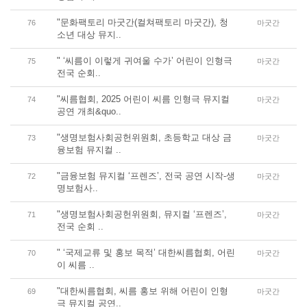
"문화팩토리 마굿간(컬쳐팩토리 마굿간), 청
76
마굿간
소년 대상 뮤지..
" ‘씨름이 이렇게 귀여울 수가’ 어린이 인형극
75
마굿간
전국 순회..
"씨름협회, 2025 어린이 씨름 인형극 뮤지컬
74
마굿간
공연 개최&quo..
"생명보험사회공헌위원회, 초등학교 대상 금
73
마굿간
융보험 뮤지컬 ..
"금융보험 뮤지컬 ‘프렌즈’, 전국 공연 시작-생
72
마굿간
명보험사..
"생명보험사회공헌위원회, 뮤지컬 ‘프렌즈’,
71
마굿간
전국 순회 ..
" ‘국제교류 및 홍보 목적’ 대한씨름협회, 어린
70
마굿간
이 씨름 ..
"대한씨름협회, 씨름 홍보 위해 어린이 인형
69
마굿간
극 뮤지컬 공연..