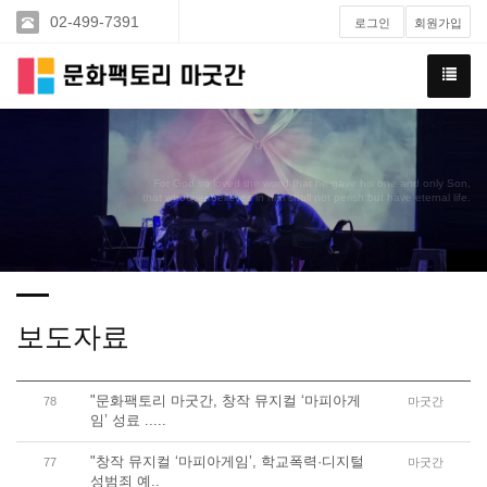
02-499-7391
로그인
회원가입
For God so loved the world that he gave his one and only Son,
that whoever believes in him shall not perish but have eternal life.
보도자료
"문화팩토리 마굿간, 창작 뮤지컬 ‘마피아게
78
마굿간
임’ 성료 .....
"창작 뮤지컬 ‘마피아게임’, 학교폭력·디지털
77
마굿간
성범죄 예..