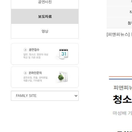
공연사진
보도자료
첨
영상
[피앤피뉴스]