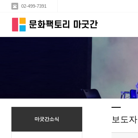
02-499-7391
보도자
마굿간소식