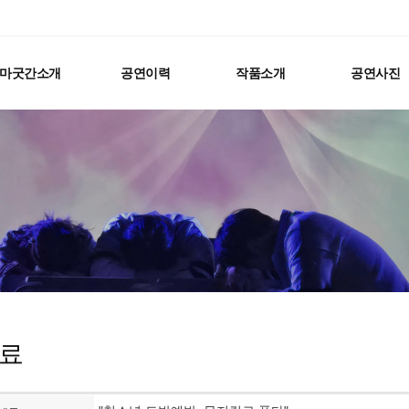
마굿간소개
공연이력
작품소개
공연사진
료