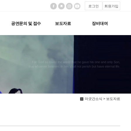
로그인
회원가입
공연문의 및 접수
보도자료
장비대여
For God so loved the world that he gave his one and only Son,
that whoever believes in him shall not perish but have eternal life.
마굿간소식 > 보도자료