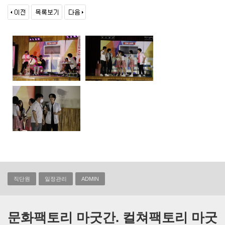
직단원
일정관리
ADMIN
문화팩토리 마굿간. 컬쳐팩토리 마굿