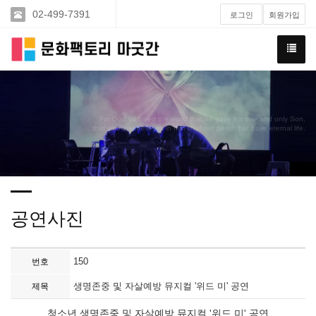
02-499-7391
로그인
회원가입
For God so loved the world that he gave his one and only Son,
that whoever believes in him shall not perish but have eternal life.
공연사진
150
번호
생명존중 및 자살예방 뮤지컬 '위드 미' 공연
제목
청소년 생명존중 및 자살예방 뮤지컬 '위드 미' 공연