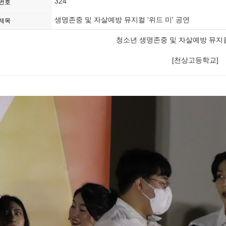
324
번호
생명존중 및 자살예방 뮤지컬 '위드 미' 공연
제목
청소년 생명존중 및 자살예방 뮤지컬 
[천상고등학교]