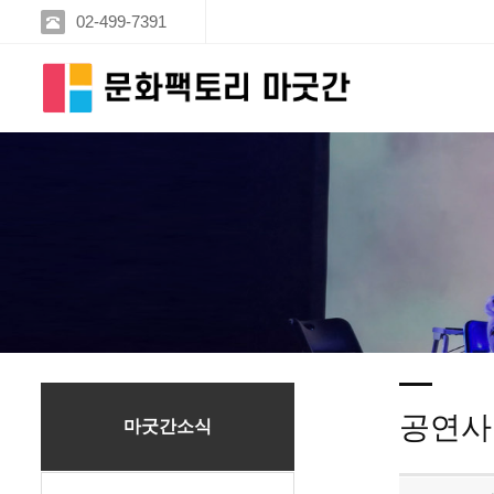
02-499-7391
공연사
마굿간소식