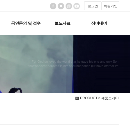
로그인
회원가입
공연문의 및 접수
보도자료
장비대여
For God so loved the world that he gave his one and only Son,
that whoever believes in him shall not perish but have eternal life.
PRODUCT > 제품소개01